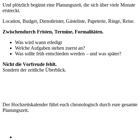
Und plötzlich beginnt eine Planungszeit, die sich über viele Monate
erstreckt.
Location, Budget, Dienstleister, Gästeliste, Papeterie, Ringe, Reise.
Zwischendurch Fristen, Termine, Formalitäten.
Was wird wann erledigt
Welche Aufgaben stehen zuerst an?
Was sollte früh entschieden werden – und was später?
Nicht die Vorfreude fehlt.
Sondern der zeitliche Überblick.
E.in Planungsfahrplan für euer
Hochzeitsjahr
Der Hochzeitskalender führt euch chronologisch durch eure gesamte
Planungszeit.
Er zeigt euch, welche Schritte typischerweise in welchem Zeitraum
anstehen:
18–12 Monate vor der Hochzeit