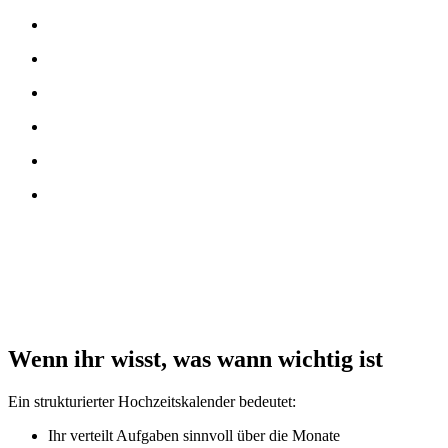
12–8 Monate
6–4 Monate
3 Monate
1–2 Monate
2 Wochen und 1 Tag vor der Hochzeit
Aufgaben nach dem großen Tag
So entsteht ein klarer Hochzeitskalender mit realistischen
Zeitfenstern.
Keine starre Checkliste.
Sondern eine strukturierte Orientierung für eure individuelle
Planung.
Wenn ihr wisst, was wann wichtig ist
Ein strukturierter Hochzeitskalender bedeutet:
Ihr verteilt Aufgaben sinnvoll über die Monate