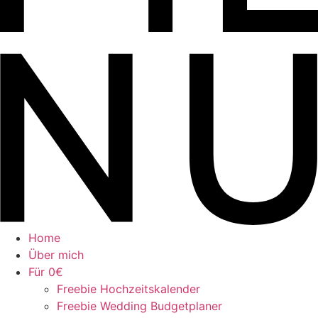
Home
Über mich
Für 0€
Freebie Hochzeitskalender
Freebie Wedding Budgetplaner