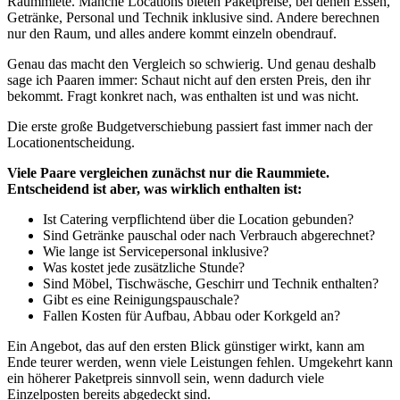
Raummiete. Manche Locations bieten Paketpreise, bei denen Essen,
Getränke, Personal und Technik inklusive sind. Andere berechnen
nur den Raum, und alles andere kommt einzeln obendrauf.
Genau das macht den Vergleich so schwierig. Und genau deshalb
sage ich Paaren immer: Schaut nicht auf den ersten Preis, den ihr
bekommt. Fragt konkret nach, was enthalten ist und was nicht.
Die erste große Budgetverschiebung passiert fast immer nach der
Locationentscheidung.
Viele Paare vergleichen zunächst nur die Raummiete.
Entscheidend ist aber, was wirklich enthalten ist:
Ist Catering verpflichtend über die Location gebunden?
Sind Getränke pauschal oder nach Verbrauch abgerechnet?
Wie lange ist Servicepersonal inklusive?
Was kostet jede zusätzliche Stunde?
Sind Möbel, Tischwäsche, Geschirr und Technik enthalten?
Gibt es eine Reinigungspauschale?
Fallen Kosten für Aufbau, Abbau oder Korkgeld an?
Ein Angebot, das auf den ersten Blick günstiger wirkt, kann am
Ende teurer werden, wenn viele Leistungen fehlen. Umgekehrt kann
ein höherer Paketpreis sinnvoll sein, wenn dadurch viele
Einzelposten bereits abgedeckt sind.