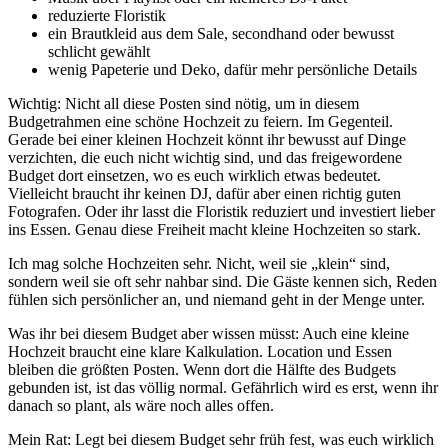
reduzierte Floristik
ein Brautkleid aus dem Sale, secondhand oder bewusst
schlicht gewählt
wenig Papeterie und Deko, dafür mehr persönliche Details
Wichtig: Nicht all diese Posten sind nötig, um in diesem
Budgetrahmen eine schöne Hochzeit zu feiern. Im Gegenteil.
Gerade bei einer kleinen Hochzeit könnt ihr bewusst auf Dinge
verzichten, die euch nicht wichtig sind, und das freigewordene
Budget dort einsetzen, wo es euch wirklich etwas bedeutet.
Vielleicht braucht ihr keinen DJ, dafür aber einen richtig guten
Fotografen. Oder ihr lasst die Floristik reduziert und investiert lieber
ins Essen. Genau diese Freiheit macht kleine Hochzeiten so stark.
Ich mag solche Hochzeiten sehr. Nicht, weil sie „klein“ sind,
sondern weil sie oft sehr nahbar sind. Die Gäste kennen sich, Reden
fühlen sich persönlicher an, und niemand geht in der Menge unter.
Was ihr bei diesem Budget aber wissen müsst: Auch eine kleine
Hochzeit braucht eine klare Kalkulation. Location und Essen
bleiben die größten Posten. Wenn dort die Hälfte des Budgets
gebunden ist, ist das völlig normal. Gefährlich wird es erst, wenn ihr
danach so plant, als wäre noch alles offen.
Mein Rat: Legt bei diesem Budget sehr früh fest, was euch wirklich