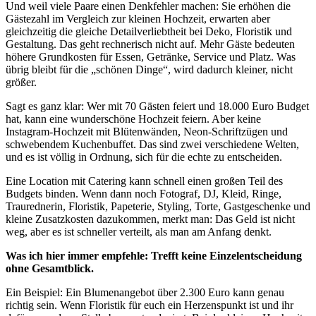
Und weil viele Paare einen Denkfehler machen: Sie erhöhen die
Gästezahl im Vergleich zur kleinen Hochzeit, erwarten aber
gleichzeitig die gleiche Detailverliebtheit bei Deko, Floristik und
Gestaltung. Das geht rechnerisch nicht auf. Mehr Gäste bedeuten
höhere Grundkosten für Essen, Getränke, Service und Platz. Was
übrig bleibt für die „schönen Dinge“, wird dadurch kleiner, nicht
größer.
Sagt es ganz klar: Wer mit 70 Gästen feiert und 18.000 Euro Budget
hat, kann eine wunderschöne Hochzeit feiern. Aber keine
Instagram-Hochzeit mit Blütenwänden, Neon-Schriftzügen und
schwebendem Kuchenbuffet. Das sind zwei verschiedene Welten,
und es ist völlig in Ordnung, sich für die echte zu entscheiden.
Eine Location mit Catering kann schnell einen großen Teil des
Budgets binden. Wenn dann noch Fotograf, DJ, Kleid, Ringe,
Traurednerin, Floristik, Papeterie, Styling, Torte, Gastgeschenke und
kleine Zusatzkosten dazukommen, merkt man: Das Geld ist nicht
weg, aber es ist schneller verteilt, als man am Anfang denkt.
Was ich hier immer empfehle: Trefft keine Einzelentscheidung
ohne Gesamtblick.
Ein Beispiel: Ein Blumenangebot über 2.300 Euro kann genau
richtig sein. Wenn Floristik für euch ein Herzenspunkt ist und ihr