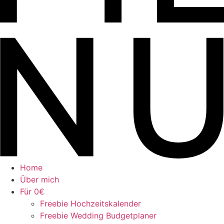
Home
Über mich
Für 0€
Freebie Hochzeitskalender
Freebie Wedding Budgetplaner