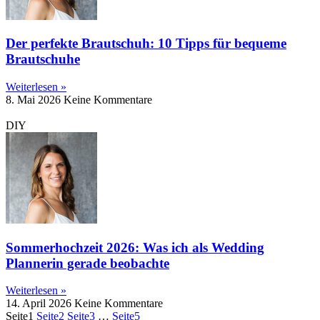
Der perfekte Brautschuh: 10 Tipps für bequeme
Brautschuhe
Weiterlesen »
8. Mai 2026
Keine Kommentare
DIY
Sommerhochzeit 2026: Was ich als Wedding
Plannerin gerade beobachte
Weiterlesen »
14. April 2026
Keine Kommentare
Seite
1
Seite
2
Seite
3
…
Seite
5